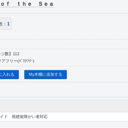
ｏｆ ｔｈｅ Ｓｅａ
数：
1
ジ数】112
フリー(ﾊﾞﾘｱﾌﾘｰ)
に入れる
My本棚に追加する
イド 視聴覚障がい者対応