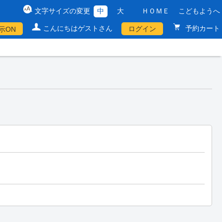
文字サイズの変更
中
大
ＨＯＭＥ
こどもようへ
こんにちはゲストさん
予約カート
ログイン
示ON