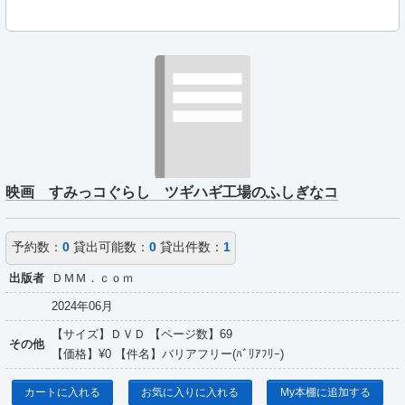
映画 すみっコぐらし ツギハギ工場のふしぎなコ
予約数：
0
貸出可能数：
0
貸出件数：
1
出版者
ＤＭＭ．ｃｏｍ
2024年06月
【サイズ】ＤＶＤ 【ページ数】69
その他
【価格】¥0 【件名】バリアフリー(ﾊﾞﾘｱﾌﾘｰ)
カートに入れる
お気に入りに入れる
My本棚に追加する