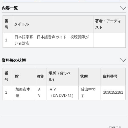
内容一覧
番
著者・アーティ
タイトル
号
スト
日本語字幕 日本語音声ガイド 視聴覚障が
1
い者対応
資料毎の状態
番
場所（背ラベ
館
種別
状態
資料番号
号
ル）
加西市本
Ａ
ＡＶ
貸出中で
1
1030152191
館
Ｖ
（DA DVD ｽﾐ）
す