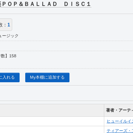
楽ＰＯＰ＆ＢＡＬＬＡＤ ＤＩＳＣ１
数：
1
ュージック
数】158
に入れる
My本棚に追加する
著者・アーテ
ヒューイルイ
ティアーズ・