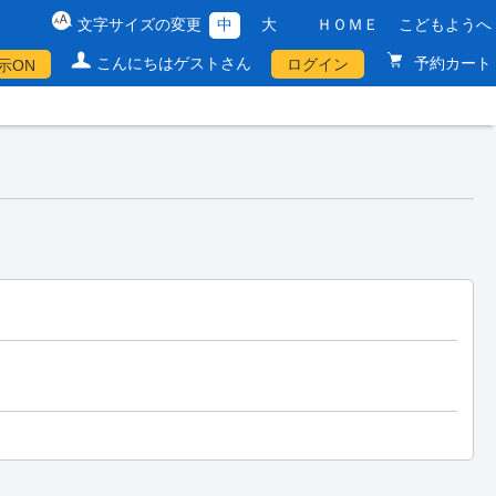
文字サイズの変更
中
大
ＨＯＭＥ
こどもようへ
こんにちはゲストさん
予約カート
ログイン
示ON