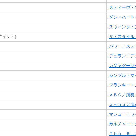
スティーヴ・
ダン・ハート
スウィング・
ディット）
ザ・スタイル
パワー・ステ
デュラン・デ
カジャグーグ
シンプル・マ
フランキー・
ＡＢＣ／演奏
ａ－ｈａ／演
マシュー・ワ
カルチャー・
Ｔｈｅ Ｂ－