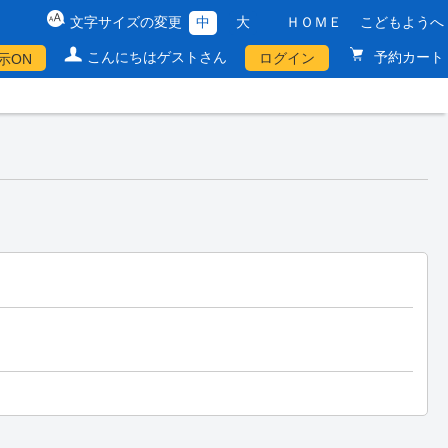
文字サイズの変更
中
大
ＨＯＭＥ
こどもようへ
こんにちはゲストさん
予約カート
ログイン
示ON