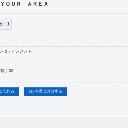
ＹＯＵＲ ＡＲＥＡ
数：
1
ンタテインメント
数】33
に入れる
My本棚に追加する